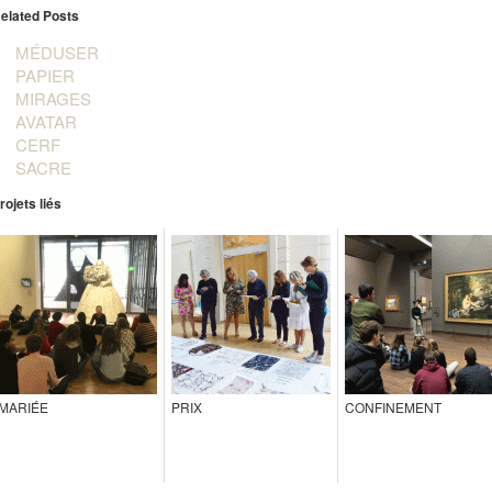
elated Posts
MÉDUSER
PAPIER
MIRAGES
AVATAR
CERF
SACRE
rojets liés
MARIÉE
PRIX
CONFINEMENT