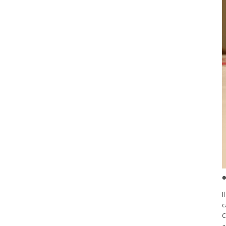
I
c
C