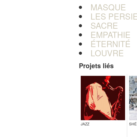
MASQUE
LES PERSI
SACRE
EMPATHIE
ÉTERNITÉ
LOUVRE
Projets liés
JAZZ
SHÉ