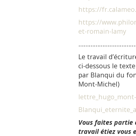
https://fr.calame
https://www.philom
et-romain-lamy
……………………………
Le travail d’écrit
ci-dessous le texte
par Blanqui du fon
Mont-Michel)
lettre_hugo_mont-
Blanqui_eternite_a
Vous faites partie
travail étiez vous 