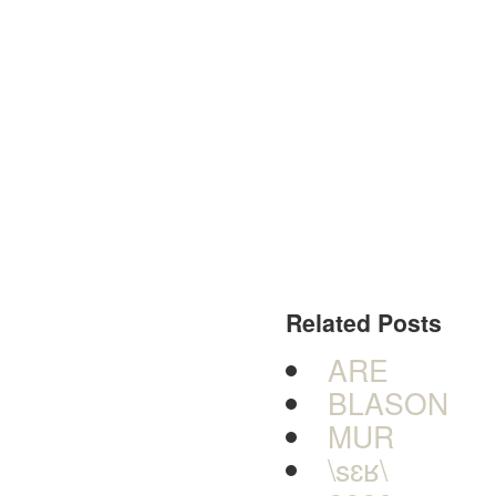
Related Posts
ARE
BLASON
MUR
\sɛʁ\