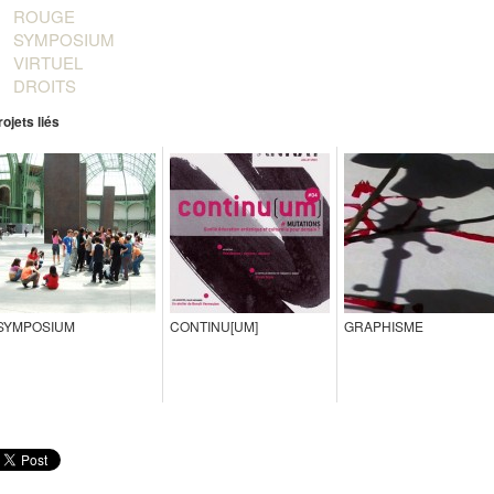
ROUGE
SYMPOSIUM
VIRTUEL
DROITS
rojets liés
SYMPOSIUM
CONTINU[UM]
GRAPHISME