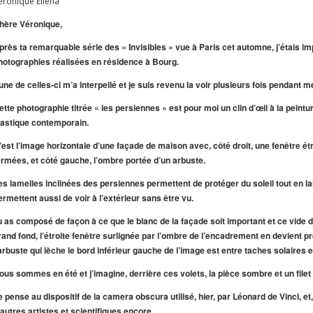
éronique Ellena
hère Véronique,
près ta remarquable série des « Invisibles » vue à Paris cet automne, j’étais im
hotographies réalisées en résidence à Bourg.
’une de celles-ci m’a interpellé et je suis revenu la voir plusieurs fois pendant
ette photographie titrée « les persiennes » est pour moi un clin d’œil à la peint
lastique contemporain.
’est l’image horizontale d’une façade de maison avec, côté droit, une fenêtre étr
ermées, et côté gauche, l’ombre portée d’un arbuste.
es lamelles inclinées des persiennes permettent de protéger du soleil tout en l
ermettent aussi de voir à l’extérieur sans être vu.
u as composé de façon à ce que le blanc de la façade soit important et ce vide d
rand fond, l’étroite fenêtre surlignée par l’ombre de l’encadrement en devient 
’arbuste qui lèche le bord inférieur gauche de l’image est entre taches solaires e
ous sommes en été et j’imagine, derrière ces volets, la pièce sombre et un filet 
e pense au dispositif de la camera obscura utilisé, hier, par Léonard de Vinci, et
’autres artistes et scientifiques encore.