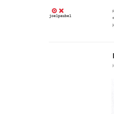
p
j
j