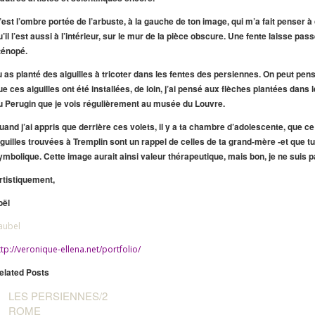
’est l’ombre portée de l’arbuste, à la gauche de ton image, qui m’a fait penser à
u’il l’est aussi à l’intérieur, sur le mur de la pièce obscure. Une fente laisse pass
ténopé.
u as planté des aiguilles à tricoter dans les fentes des persiennes. On peut pe
ue ces aiguilles ont été installées, de loin, j’ai pensé aux flèches plantées dan
u Perugin que je vois régulièrement au musée du Louvre.
uand j’ai appris que derrière ces volets, il y a ta chambre d’adolescente, que ce 
iguilles trouvées à Tremplin sont un rappel de celles de ta grand-mère -et que tu
ymbolique. Cette image aurait ainsi valeur thérapeutique, mais bon, je ne suis p
rtistiquement,
oël
aubel
ttp://veronique-ellena.net/portfolio/
elated Posts
LES PERSIENNES/2
ROME