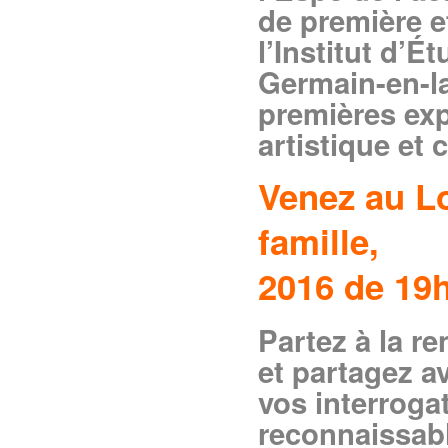
de première e
l’Institut d’
Germain-en-l
premières ex
artistique et 
Venez au Lo
famil
2016 de 19h
Partez à la r
et partagez a
vos interroga
reconnaissable