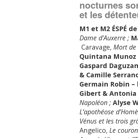
nocturnes son
et les détente
M1 et M2 ÉSPÉ de 
Dame d’Auxerre ;
M
Caravage,
Mort de 
Quintana Munoz
Gaspard Daguzan
& Camille Serran
Germain Robin –
Gibert & Antoni
Napoléon ;
Alyse W
L’apothéose d’Homè
Vénus et les trois gr
Angelico,
Le couron