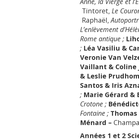
Anne, la Vierge et l’
Tintoret,
Le Couron
Raphaël,
Autoportr
L’enlèvement d’Hélè
Rome antique ;
Lih
;
Léa Vasiliu & Ca
Veronie Van Velz
Vaillant & Colin
& Leslie Prudho
Santos & Iris Azn
;
Marie Gérard & 
Crotone ;
Bénédict
Fontaine ;
Thomas 
Ménard –
Champa
Années 1 et 2 Sc