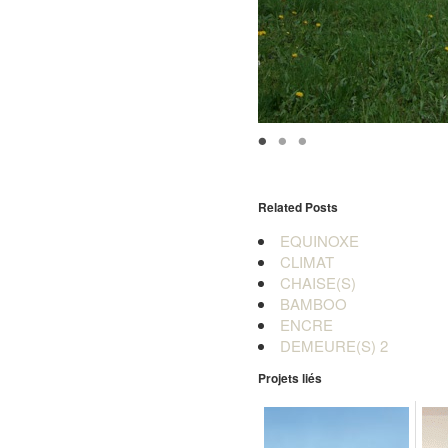
Related Posts
EQUINOXE
CLIMAT
CHAISE(S)
BAMBOO
ENCRE
DEMEURE(S) 2
Projets liés