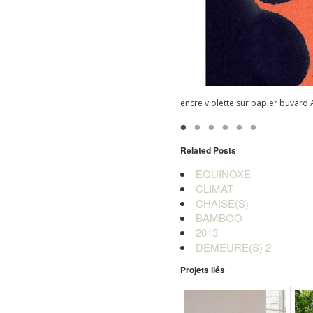
encre violette sur papier buvard 
Related Posts
EQUINOXE
CLIMAT
CHAISE(S)
BAMBOO
2013
DEMEURE(S) 2
Projets liés