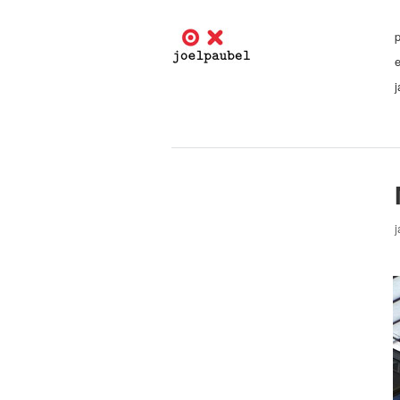
p
j
j