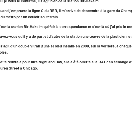
ui je vous le confirme, il s’agit bien de la station Bir-Hakeim.
uand j’emprunte la ligne C du RER, il m’arrive de descendre à la gare du Champ 
 du métro par un couloir souterrain.
’est la station Bir-Hakeim qui fait la correspondance et c’est là où j’ai pris le t
avez-vous qu’il y a de part et d’autre de la station une œuvre de la plasticien
l s’agit d’un double vitrail jaune et bleu installé en 2008, sur la verrière, à chaq
oies.
ette œuvre a pour titre Night and Day, elle a été offerte à la RATP en échange 
uren Street à Chicago.