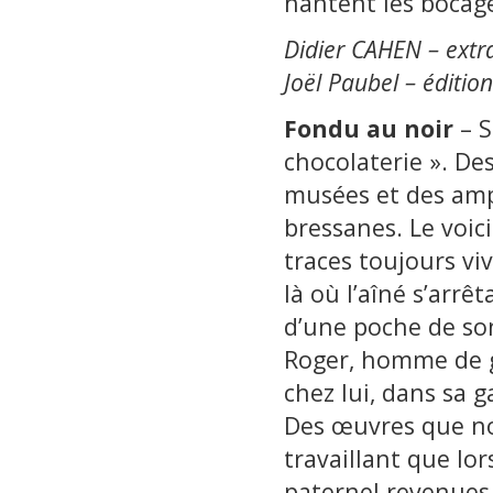
hantent les bocag
Didier CAHEN – extra
Joël Paubel – éditio
Fondu au noir
– Si
chocolaterie ». De
musées et des amp
bressanes. Le voic
traces toujours vi
là où l’aîné s’arr
d’une poche de son
Roger, homme de gou
chez lui, dans sa ga
Des œuvres que not
travaillant que lo
paternel revenues 