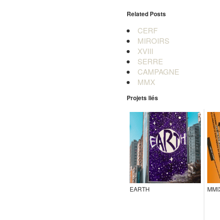
Related Posts
CERF
MIROIRS
XVIII
SERRE
CAMPAGNE
MMX
Projets liés
EARTH
MMI