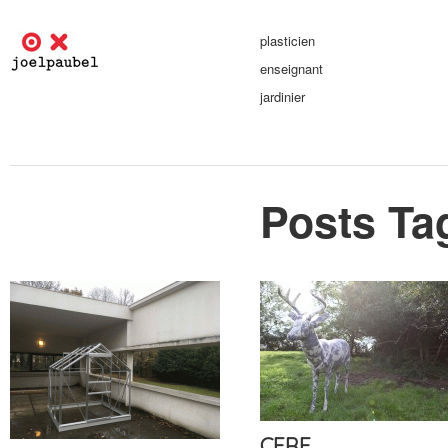
plasticien
enseignant
jardinier
Posts Ta
CERF
CERF