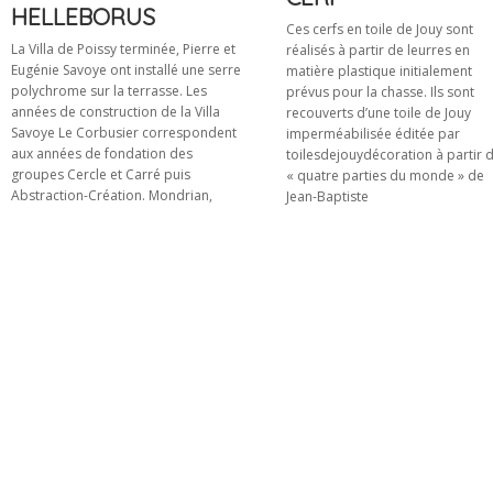
HELLEBORUS
HELLEBORUS
Ces cerfs en toile de Jouy sont
La Villa de Poissy terminée, Pierre et
réalisés à partir de leurres en
Eugénie Savoye ont installé une serre
matière plastique initialement
polychrome sur la terrasse. Les
prévus pour la chasse. Ils sont
années de construction de la Villa
recouverts d’une toile de Jouy
Savoye Le Corbusier correspondent
imperméabilisée éditée par
aux années de fondation des
toilesdejouydécoration à partir 
groupes Cercle et Carré puis
« quatre parties du monde » de
Abstraction-Création. Mondrian,
Jean-Baptiste
jardinier
plasticien
plasticien