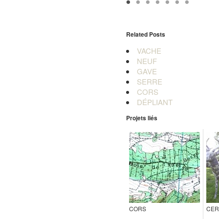
Related Posts
VACHE
NEUF
GAVE
SERRE
CORS
DÉPLIANT
Projets liés
CORS
CER