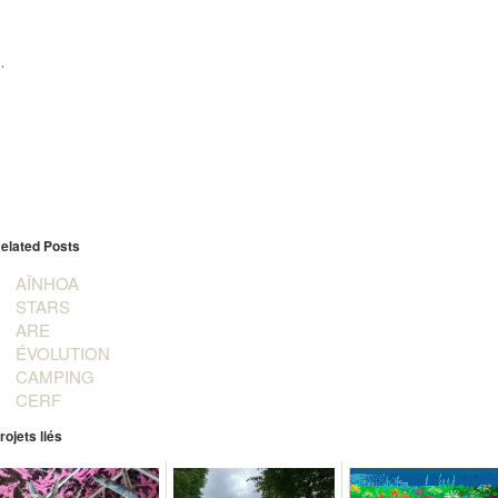
.
elated Posts
AÏNHOA
STARS
ARE
ÉVOLUTION
CAMPING
CERF
rojets liés