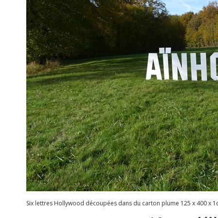
Six lettres Hollywood découpées dans du carton plume 125 x 400 x 