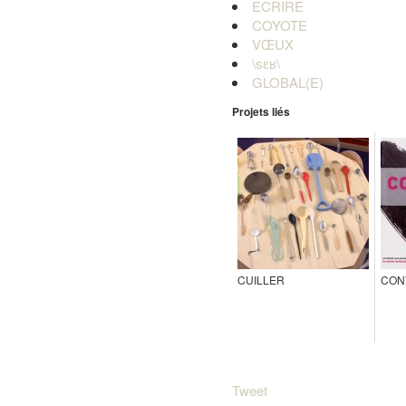
ECRIRE
COYOTE
VŒUX
\sɛʁ\
GLOBAL(E)
Projets liés
CUILLER
CON
Tweet